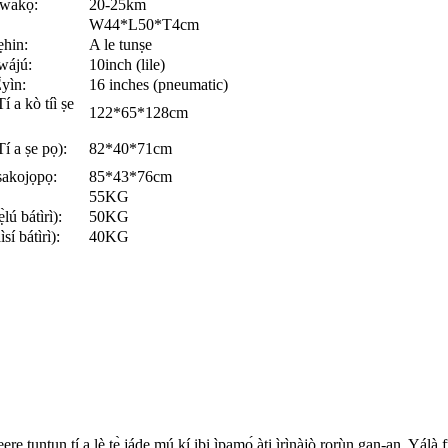
Iwakọ:
20-25km
W44*L50*T4cm
ẹhin:
A le tunṣe
Iwájú:
10inch (lile)
̀yìn:
16 inches (pneumatic)
í a kò tíì ṣe
122*65*128cm
Tí a ṣe pọ):
82*40*71cm
ṣakojọpọ:
85*43*76cm
55KG
lú bátìrì):
50KG
sí bátìrì):
40KG
rẹ tuntun tí a lè tẹ̀ jáde mú kí ibi ìpamọ́ àti ìrìnàjò rọrùn gan-an. Yálà f