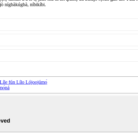
nàjò nígbàkúgbà, níbikíbi.
 Líle fún Lílo Lójoojúmọ́
àmọ́ná