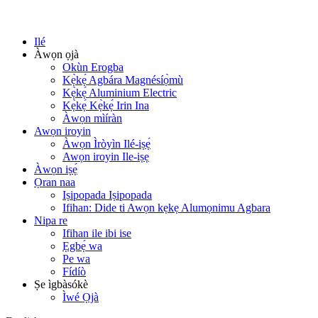
Ilé
Àwọn ọjà
Okùn Erogba
Kẹ̀kẹ́ Agbára Magnésíọ̀mù
Kẹ̀kẹ́ Aluminium Electric
Kẹ̀kẹ́ Kẹ̀kẹ́ Irin Ina
Àwọn mìíràn
Awọn iroyin
Àwọn Ìròyìn Ilé-iṣẹ́
Awọn iroyin Ile-iṣẹ
Àwọn iṣẹ́
Ọran naa
Iṣipopada Iṣipopada
Ifihan: Dide ti Awọn kẹkẹ Alumọnimu Agbara
Nipa re
Ifihan ile ibi ise
Ẹgbẹ́ wa
Pe wa
Fídíò
Ṣe ìgbàsókè
Ìwé Ọjà