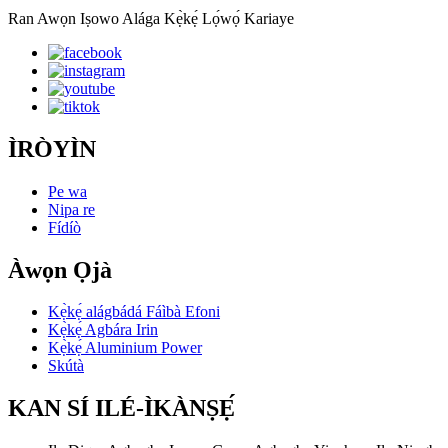
Ran Awọn Iṣowo Alága Kẹ̀kẹ́ Lọ́wọ́ Kariaye
ÌRÒYÌN
Pe wa
Nipa re
Fídíò
Àwọn Ọjà
Kẹ̀kẹ́ alágbádá Fáìbà Efoni
Kẹ̀kẹ́ Agbára Irin
Kẹ̀kẹ́ Aluminium Power
Skútà
KAN SÍ ILÉ-ÌKÀNṢẸ́