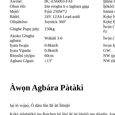
Àwòṣe:
BC-ES6003-FAF
Ijinna 
Ohun èlò:
Irin erogba ti o lagbara giga
Ìjókòó:
Mọ́tò:
Fọ́rà 250W*2
Isinmi 
Bátìrì:
24V 12Ah Lead-asidi
Kẹ̀kẹ́ 
Olùṣàkóso:
Joystick 360°
Kẹ̀kẹ́ Ẹ
Ìwọ̀n (T
Gbigbe Pupọ julọ:
150kg
é):
Akoko Gbigba
Wákàtí 3-6
Ìwọ̀n (
agbara:
Iyara Iwaju:
0-8km/h
Iwọn I
Iyara Yipada:
0-8km/h
GW:
Rírọsíìsì yíyípo:
60cm
NW (pẹ̀
Agbara Gígun:
≤13°
NW (láì
Àwọn Agbára Pàtàkì
Iṣẹ́ tó wọ́pọ̀, Ó dára fún Ilé àti Ìrìnàjò
Kẹ̀kẹ́ alágbèéká ina Baichen bá àìní ilé àti ìrìnàjò mu dáadáa. Apẹẹ