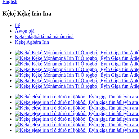
English
Kẹ̀kẹ́ Kẹ̀kẹ́ Irin Ina
Ilé
Àwọn ọjà
Kẹ̀kẹ́ alágbádá iná mànàmáná
Kẹ̀kẹ́ Agbára Irin