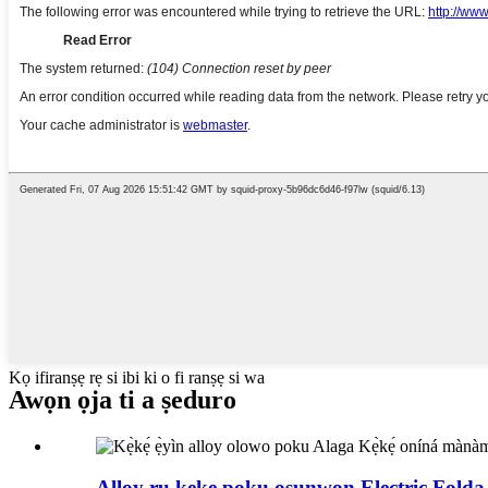
Kọ ifiranṣẹ rẹ si ibi ki o fi ranṣẹ si wa
Awọn ọja ti a ṣeduro
Alloy ru kẹkẹ poku osunwon Electric Folda 