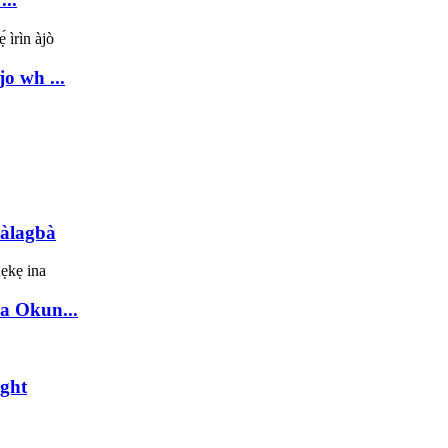
o wh ...
bàlagbà
a Okun...
ight