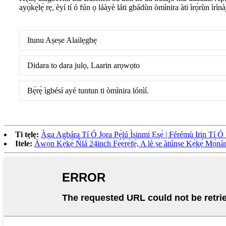
ayọ́kẹ́lẹ́ rẹ, èyí tí ó fún ọ láàyè láti gbádùn òmìnira àti ìrọ̀rùn ìrì
Itunu Aṣeṣe Alailẹgbẹ
Didara to dara julọ, Laarin arọwọto
Bẹ̀rẹ̀ ìgbésí ayé tuntun ti òmìnira lónìí.
Ti tẹlẹ:
Àga Agbára Tí Ó Jọra Pẹ̀lú Ìsinmi Ẹsẹ̀ | Férémù Irin Tí Ó
Itele:
Àwọn Kẹ̀kẹ́ Ńlá 24inch Fẹ́ẹ́rẹ́fẹ́, A lè ṣe àtúnṣe Kẹ̀kẹ́ Mọ̀n