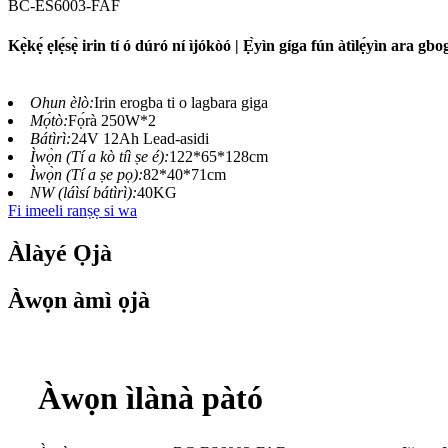
BC-ES6003-FAF
Kẹ̀kẹ́ ẹlẹ́sẹ̀ irin tí ó dúró ní ìjókòó | Ẹ̀yìn gíga fún àtìlẹ́yìn ara gb
Ohun èlò:
Irin erogba ti o lagbara giga
Mọ́tò:
Fọ́rà 250W*2
Bátìrì:
24V 12Ah Lead-asidi
Ìwọ̀n (Tí a kò tíì ṣe é):
122*65*128cm
Ìwọ̀n (Tí a ṣe pọ):
82*40*71cm
NW (láìsí bátìrì):
40KG
Fi imeeli ranṣẹ si wa
Àlàyé Ọjà
Àwọn àmì ọjà
Àwọn ìlànà pàtó