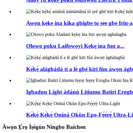
Awọn kẹkẹ ina kika gbigbe to ṣee gbe Irin-aj
Olowo poku Laifọwọyi Kẹkẹ ina fun a...
Kẹ̀kẹ́ alágbádá tí a lè gbé kiri fún àwọn àg
Igbadun Light àdánù Litiumu Batiri Erogb
Kẹ̀kẹ́ Kẹ̀kẹ́ Oníná Okùn Epo-Fẹ́ẹ́rẹ́ Ultra-L
Àwọn Ẹ̀rọ Ìṣègùn Ningbo Baichen