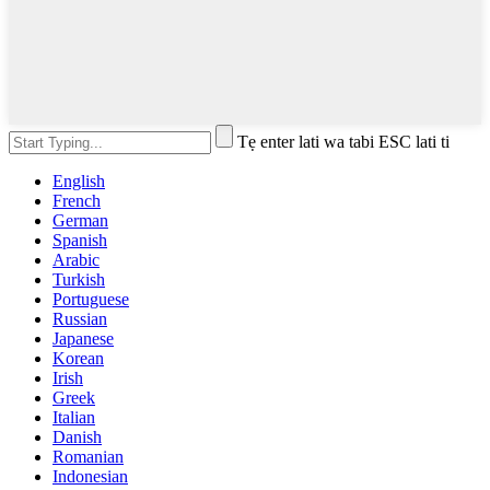
Tẹ enter lati wa tabi ESC lati ti
English
French
German
Spanish
Arabic
Turkish
Portuguese
Russian
Japanese
Korean
Irish
Greek
Italian
Danish
Romanian
Indonesian