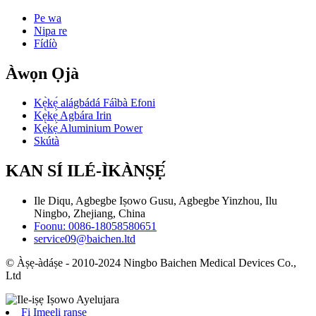
Pe wa
Nipa re
Fídíò
Àwọn Ọjà
Kẹ̀kẹ́ alágbádá Fáìbà Efoni
Kẹ̀kẹ́ Agbára Irin
Kẹ̀kẹ́ Aluminium Power
Skútà
KAN SÍ ILÉ-ÌKÀNṢẸ́
Ile Diqu, Agbegbe Iṣowo Gusu, Agbegbe Yinzhou, Ilu
Ningbo, Zhejiang, China
Foonu: 0086-18058580651
service09@baichen.ltd
© Àṣẹ-àdáṣe - 2010-2024 Ningbo Baichen Medical Devices Co.,
Ltd
Fi Imeeli ranṣẹ