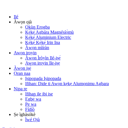
Ilé
Àwọn ọjà
Okùn Erogba
Kẹ̀kẹ́ Agbára Magnésíọ̀mù
Kẹ̀kẹ́ Aluminium Electric
Kẹ̀kẹ́ Kẹ̀kẹ́ Irin Ina
Àwọn mìíràn
Awọn iroyin
Àwọn Ìròyìn Ilé-iṣẹ́
Awọn iroyin Ile-iṣẹ
Àwọn iṣẹ́
Ọran naa
Iṣipopada Iṣipopada
Ifihan: Dide ti Awọn kẹkẹ Alumọnimu Agbara
Nipa re
Ifihan ile ibi ise
Ẹgbẹ́ wa
Pe wa
Fídíò
Ṣe ìgbàsókè
Ìwé Ọjà