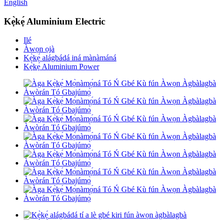
English
Kẹ̀kẹ́ Aluminium Electric
Ilé
Àwọn ọjà
Kẹ̀kẹ́ alágbádá iná mànàmáná
Kẹ̀kẹ́ Aluminium Power