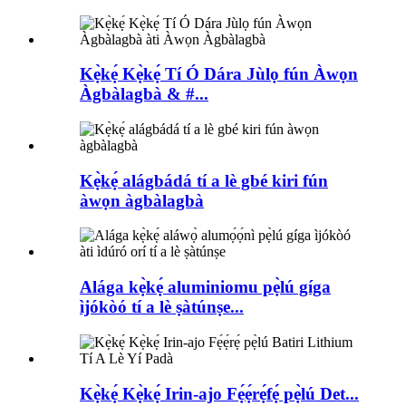
Kẹ̀kẹ́ Kẹ̀kẹ́ Tí Ó Dára Jùlọ fún Àwọn
Àgbàlagbà & #...
Kẹ̀kẹ́ alágbádá tí a lè gbé kiri fún
àwọn àgbàlagbà
Alága kẹ̀kẹ́ aluminiomu pẹ̀lú gíga
ìjókòó tí a lè ṣàtúnṣe...
Kẹ̀kẹ́ Kẹ̀kẹ́ Irin-ajo Fẹ́ẹ́rẹ́fẹ́ pẹ̀lú Det...