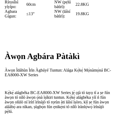
Rírọsíìsì
NW (pẹ̀lú
60cm
22.8KG
yíyípo:
bátìrì):
Agbara
NW (láìsí
≤13°
19.8KG
Gígun:
bátìrì):
Àwọn Agbára Pàtàkì
Àwọn Ìdáhùn Ìrìn Àgbáyé Tuntun: Alága Kẹ̀kẹ́ Mọ̀nàmọ́ná BC-
EA8000-XW Series
Kẹ̀kẹ́ alágbéka BC-EA8000-XW Series jẹ́ ọjà tó tayọ tí a ṣe fún
àwọn tó nílò àwọn ọ̀nà ìṣíkiri tuntun. Kẹ̀kẹ́ alágbéka yìí ń fún
àwọn olùlò ní ìrírí ìrìnàjò tó rọrùn àti láìsí ìṣòro, kìí ṣe fún àwọn
aláàbọ̀ ara nìkan, ṣùgbọ́n fún ẹnikẹ́ni tó nílò ìrànlọ́wọ́ ìrìnàjò
pẹ̀lú.