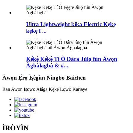
Ultra Lightweight kika Electric Kẹkẹ
kẹkẹ f ...
Kẹ̀kẹ́ Kẹ̀kẹ́ Tí Ó Dára Jùlọ fún Àwọn
Àgbàlagbà & #...
Àwọn Ẹ̀rọ Ìṣègùn Ningbo Baichen
Ran Awọn Iṣowo Alága Kẹ̀kẹ́ Lọ́wọ́ Kariaye
ÌRÒYÌN