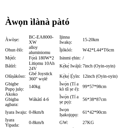
Àwọn ìlànà pàtó
BC-EA8000-
Ijinna
Àwòṣe:
15-20km
XW
Iwakọ:
alloy
Ohun èlò:
Ìjókòó:
W42*L44*T6cm
aluminiomu
Mọ́tò:
Fọ́rà 180W*2
Isinmi ẹhin:
/
Litiọmu 10Ah
Bátìrì:
Kẹ̀kẹ́ Iwájú:
7inch (Oyin-oyin)
24V
Gbé Joystick
Olùṣàkóso:
Kẹ̀kẹ́ Ẹ̀yìn:
12inch (Oyin-oyin)
360° wọlé
Gbigbe
Ìwọ̀n (Tí a
140kg
99*57*98cm
Pupọ julọ:
kò tíì ṣe é):
Akoko
Ìwọ̀n (Tí a
Gbigba
Wákàtí 4-6
56*38*87cm
ṣe pọ):
agbara:
Iwọn
Iyara Iwaju:
0-8km/h
61*42*90cm
Iṣakojọpọ:
Iyara
0-8km/h
GW:
27KG
Yipada: