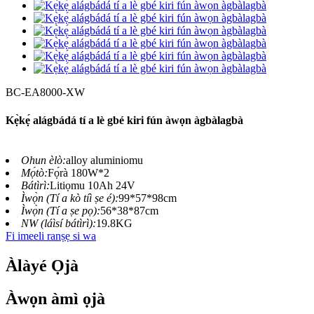
BC-EA8000-XW
Kẹ̀kẹ́ alágbádá tí a lè gbé kiri fún àwọn àgbàlagbà
Ohun èlò:
alloy aluminiomu
Mọ́tò:
Fọ́rà 180W*2
Bátìrì:
Litiọmu 10Ah 24V
Ìwọ̀n (Tí a kò tíì ṣe é):
99*57*98cm
Ìwọ̀n (Tí a ṣe pọ):
56*38*87cm
NW (láìsí bátìrì):
19.8KG
Fi imeeli ranṣẹ si wa
Àlàyé Ọjà
Àwọn àmì ọjà