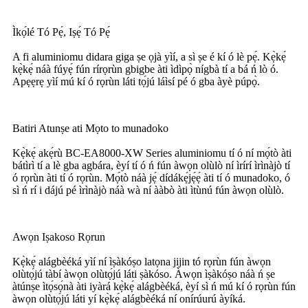
Ìkọ́lé Tó Pẹ́, Iṣẹ́ Tó Pẹ́
A fi aluminiomu didara giga ṣe ọjà yìí, a sì ṣe é kí ó lè pẹ́. Kẹ̀kẹ́
kẹ̀kẹ́ náà fúyẹ́ fún rírọrùn gbigbe àti ìdìpọ̀ nígbà tí a bá ń lò ó.
Apẹẹrẹ yìí mú kí ó rọrùn láti tọ́jú láìsí pé ó gba àyè púpọ̀.
Batiri Atunṣe ati Mọto to munadoko
Kẹ̀kẹ́ akẹ́rù BC-EA8000-XW Series aluminiomu tí ó ní mọ́tò àti
bátìrì tí a lè gba agbára, èyí tí ó ń fún àwọn olùlò ní ìrírí ìrìnàjò tí
ó rọrùn àti tí ó rọrùn. Mọ́tò náà jẹ́ dídákẹ́jẹ́ẹ́ àti tí ó munadoko, ó
sì ń rí i dájú pé ìrìnàjò náà wà ní ààbò àti ìtùnú fún àwọn olùlò.
Awọn Iṣakoso Rọrun
Kẹ̀kẹ́ alágbèéká yìí ní ìṣàkóṣo latọna jijin tó rọrùn fún àwọn
olùtọ́jú tàbí àwọn olùtọ́jú láti ṣàkóso. Àwọn ìṣàkóṣo náà ń ṣe
àtúnṣe ìtọ́sọ́nà àti iyàrá kẹ̀kẹ́ alágbèéká, èyí sì ń mú kí ó rọrùn fún
àwọn olùtọ́jú láti yí kẹ̀kẹ́ alágbèéká ní onírúurú àyíká.