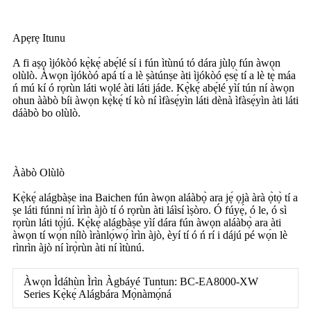
Apẹrẹ Itunu
A fi aṣọ ìjókòó kẹ̀kẹ́ abẹ́lé sí i fún ìtùnú tó dára jùlọ fún àwọn
olùlò. Àwọn ìjókòó apá tí a lè ṣàtúnṣe àti ìjókòó ẹsẹ̀ tí a lè tẹ̀ máa
ń mú kí ó rọrùn láti wọlé àti láti jáde. Kẹ̀kẹ́ abẹ́lé yìí tún ní àwọn
ohun ààbò bíi àwọn kẹ̀kẹ́ tí kò ní ìfàsẹ́yìn láti dènà ìfàsẹ́yìn àti láti
dáàbò bo olùlò.
Ààbò Olùlò
Kẹ̀kẹ́ alágbàṣe ina Baichen fún àwọn aláàbọ̀ ara jẹ́ ọjà àrà ọ̀tọ̀ tí a
ṣe láti fúnni ní ìrìn àjò tí ó rọrùn àti láìsí ìṣòro. Ó fúyẹ́, ó le, ó sì
rọrùn láti tọ́jú. Kẹ̀kẹ́ alágbàṣe yìí dára fún àwọn aláàbọ̀ ara àti
àwọn tí wọ́n nílò ìrànlọ́wọ́ ìrìn àjò, èyí tí ó ń rí i dájú pé wọ́n lè
rìnrìn àjò ní ìrọ̀rùn àti ní ìtùnú.
Àwọn Ìdáhùn Ìrìn Àgbáyé Tuntun: BC-EA8000-XW
Series Kẹ̀kẹ́ Alágbára Mọ̀nàmọ́ná