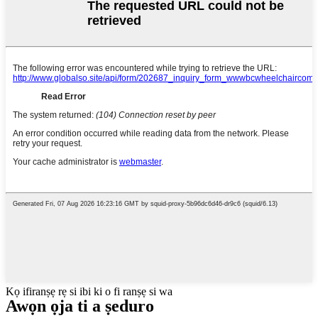
Kọ ifiranṣẹ rẹ si ibi ki o fi ranṣẹ si wa
Awọn ọja ti a ṣeduro