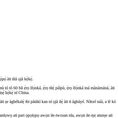
́ àti títà ọjà kẹ̀kẹ́.
 tó tó 60 bíi ẹ̀rọ ìfọ́nká, ẹ̀rọ títẹ̀ páìpù, ẹ̀rọ ìfọ́nká iná mànàmáná, àti
iṣẹ́ kẹ̀kẹ́ ní China.
ti ṣe àgbékalẹ̀ ibi pàtàkì kan ní ọjà ilẹ̀ àti ti àgbáyé. Nítorí náà, a lè kó
 iranlọwọ ati pari ọpọlọpọ awọn ile-iwosan nla, awọn ile-iṣẹ atunṣe ati