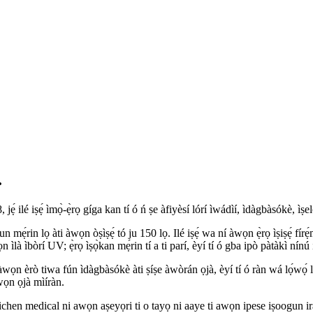
.
lé iṣẹ́ ìmọ̀-ẹ̀rọ gíga kan tí ó ń ṣe àfiyèsí lórí ìwádìí, ìdàgbàsókè, ìṣelọ́pọ
mẹ́rin lọ àti àwọn òṣìṣẹ́ tó ju 150 lọ. Ilé iṣẹ́ wa ní àwọn ẹ̀rọ ìṣiṣẹ́ fírẹ́mù
ọn ìlà ìbòrí UV; ẹ̀rọ ìṣọ̀kan mẹ́rin tí a ti parí, èyí tí ó gba ipò pàtàkì nínú 
í àwọn èrò tiwa fún ìdàgbàsókè àti ṣíṣe àwòrán ọjà, èyí tí ó ràn wá lọ́wọ́ lá
ọn ọjà mìíràn.
ọ, baichen medical ni awọn aṣeyọri ti o tayọ ni aaye ti awọn ipese iṣoogun