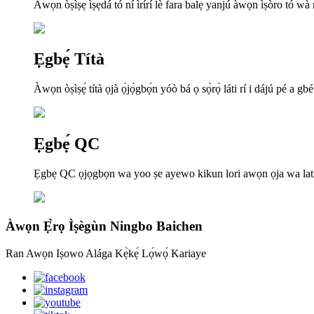
Àwọn òṣìṣẹ́ ìṣẹ̀dá tó ní ìrírí lè fara balẹ̀ yanjú àwọn ìṣòro tó wà n
Ẹgbẹ́ Títà
Àwọn òṣìṣẹ́ títà ọjà ọ̀jọ̀gbọ́n yóò bá ọ sọ̀rọ̀ láti rí i dájú pé a g
Ẹgbẹ́ QC
Ẹgbẹ QC ọjọgbọn wa yoo ṣe ayewo kikun lori awọn ọja wa lati 
Àwọn Ẹ̀rọ Ìṣègùn Ningbo Baichen
Ran Awọn Iṣowo Alága Kẹ̀kẹ́ Lọ́wọ́ Kariaye