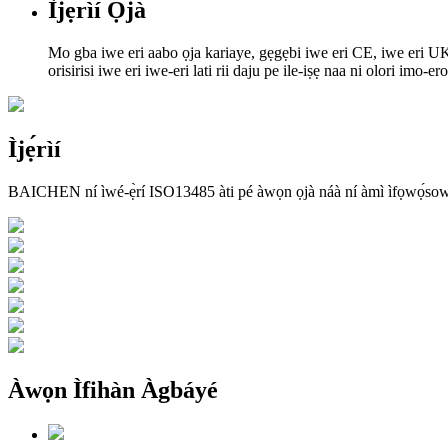
Ìjẹ́rìí Ọjà
Mo gba iwe eri aabo ọja kariaye, gẹgẹbi iwe eri CE, iwe eri UK
orisirisi iwe eri iwe-eri lati rii daju pe ile-iṣẹ naa ni olori imo-ero
Ìjẹ́rìí
BAICHEN ní ìwé-ẹ̀rí ISO13485 àti pé àwọn ọjà náà ní àmì ìfọwọ́sowọ́
Àwọn Ìfihàn Àgbáyé