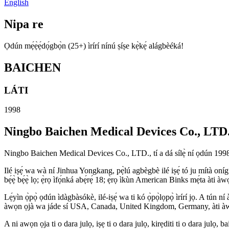
English
Nipa re
Ọdún mẹ́ẹ̀ẹ́dọ́gbọ̀n (25+) ìrírí nínú ṣíṣe kẹ̀kẹ́ alágbèéká!
BAICHEN
LÁTI
1998
Ningbo Baichen Medical Devices Co., LTD
Ningbo Baichen Medical Devices Co., LTD., tí a dá sílẹ̀ ní ọdún 1998, jẹ́ i
Ilé iṣẹ́ wa wà ní Jinhua Yongkang, pẹ̀lú agbègbè ilé iṣẹ́ tó ju mítà onígun 
bẹ́ẹ̀ bẹ́ẹ̀ lọ; ẹ̀rọ ìfọ́nká abẹ́rẹ́ 18; ẹ̀rọ ìkùn American Binks mẹ́ta àti àw
Lẹ́yìn ọ̀pọ̀ ọdún ìdàgbàsókè, ilé-iṣẹ́ wa ti kó ọ̀pọ̀lọpọ̀ ìrírí jọ. A tún n
àwọn ọjà wa jáde sí USA, Canada, United Kingdom, Germany, àti àw
A ni awọn ọja ti o dara julọ, iṣẹ ti o dara julọ, kirẹditi ti o dara jul