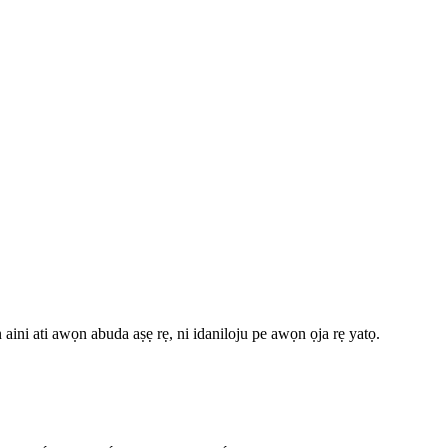
ini ati awọn abuda aṣẹ rẹ, ni idaniloju pe awọn ọja rẹ yatọ.