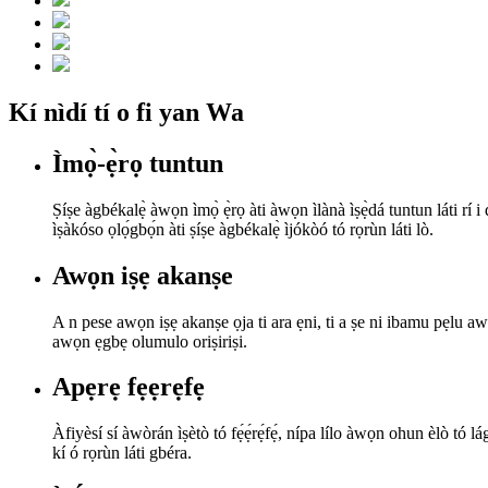
Kí nìdí tí o fi yan Wa
Ìmọ̀-ẹ̀rọ tuntun
Ṣíṣe àgbékalẹ̀ àwọn ìmọ̀ ẹ̀rọ àti àwọn ìlànà ìṣẹ̀dá tuntun láti rí i 
ìṣàkóso ọlọ́gbọ́n àti ṣíṣe àgbékalẹ̀ ìjókòó tó rọrùn láti lò.
Awọn iṣẹ akanṣe
A n pese awọn iṣẹ akanṣe ọja ti ara ẹni, ti a ṣe ni ibamu pẹlu 
awọn ẹgbẹ olumulo oriṣiriṣi.
Apẹrẹ fẹẹrẹfẹ
Àfiyèsí sí àwòrán ìṣètò tó fẹ́ẹ́rẹ́fẹ́, nípa lílo àwọn ohun èlò tó lágb
kí ó rọrùn láti gbéra.