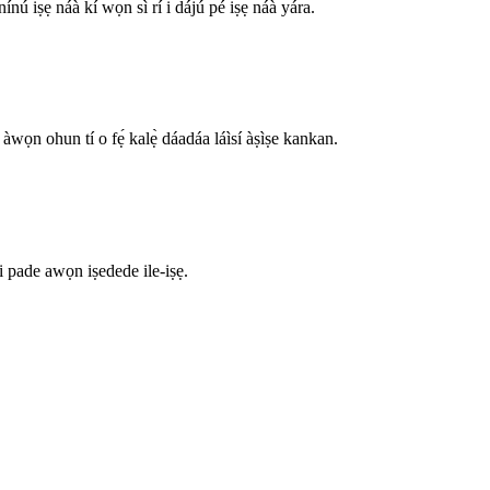
ínú iṣẹ́ náà kí wọ́n sì rí i dájú pé iṣẹ́ náà yára.
bé àwọn ohun tí o fẹ́ kalẹ̀ dáadáa láìsí àṣìṣe kankan.
pade awọn iṣedede ile-iṣẹ.