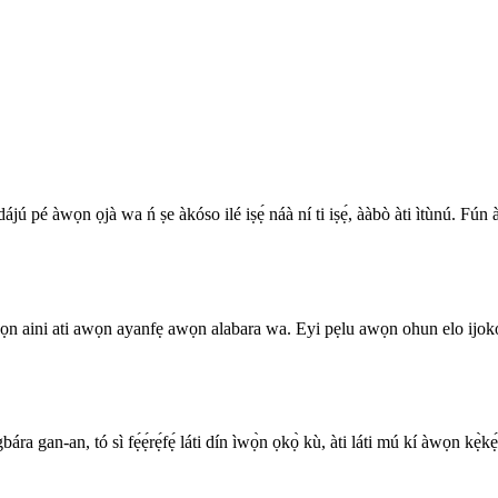
dájú pé àwọn ọjà wa ń ṣe àkóso ilé iṣẹ́ náà ní ti iṣẹ́, ààbò àti ìtùnú. Fún à
awọn aini ati awọn ayanfẹ awọn alabara wa. Eyi pẹlu awọn ohun elo ijoko
ára gan-an, tó sì fẹ́ẹ́rẹ́fẹ́ láti dín ìwọ̀n ọkọ̀ kù, àti láti mú kí àwọn kẹ̀kẹ́