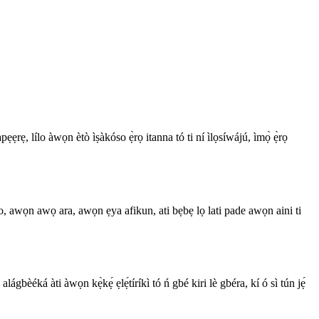
pẹẹrẹ, lílo àwọn ètò ìṣàkóso ẹ̀rọ itanna tó ti ní ìlọsíwájú, ìmọ̀ ẹ̀rọ
, awọn awọ ara, awọn ẹya afikun, ati bẹbẹ lọ lati pade awọn aini ti
 alágbèéká àti àwọn kẹ̀kẹ́ ẹlẹ́tíríkì tó ń gbé kiri lè gbéra, kí ó sì tún jẹ́