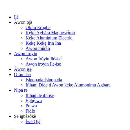
Ilé
Àwọn ọjà
Okùn Erogba
Kẹ̀kẹ́ Agbára Magnésíọ̀mù
Kẹ̀kẹ́ Aluminium Electric
Kẹ̀kẹ́ Kẹ̀kẹ́ Irin Ina
Àwọn mìíràn
Awọn iroyin
Àwọn Ìròyìn Ilé-iṣẹ́
Awọn iroyin Ile-iṣẹ
Àwọn iṣẹ́
Ọran naa
Iṣipopada Iṣipopada
Ifihan: Dide ti Awọn kẹkẹ Alumọnimu Agbara
Nipa re
Ifihan ile ibi ise
Ẹgbẹ́ wa
Pe wa
Fídíò
Ṣe ìgbàsókè
Ìwé Ọjà