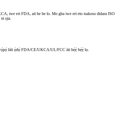
CA, iwe eri FDA, ati be be lo. Mo gba iwe eri eto isakoso didara ISO 
 ni ọja.
pọ̀ láti ọ̀dọ̀ FDA/CE/UKCA/UL/FCC àti bẹ́ẹ̀ bẹ́ẹ̀ lọ.