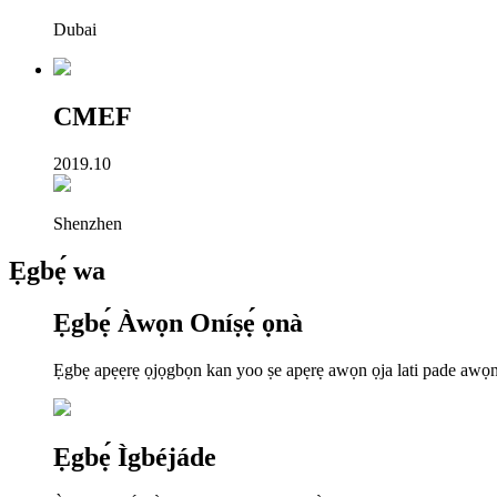
Dubai
CMEF
2019.10
Shenzhen
Ẹgbẹ́ wa
Ẹgbẹ́ Àwọn Oníṣẹ́ ọnà
Ẹgbẹ apẹẹrẹ ọjọgbọn kan yoo ṣe apẹrẹ awọn ọja lati pade awọn a
Ẹgbẹ́ Ìgbéjáde