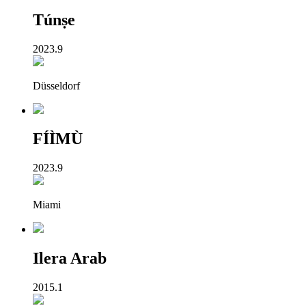
Túnṣe
2023.9
Düsseldorf
FÍÌMÙ
2023.9
Miami
Ilera Arab
2015.1