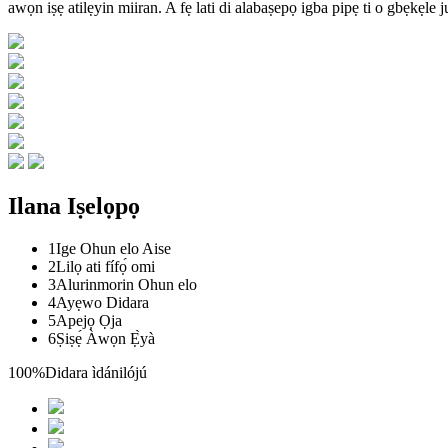
awọn iṣẹ atilẹyin miiran. A fẹ lati di alabaṣepọ igba pipẹ ti o gbẹkẹle j
Ilana Iṣelọpọ
1
Ige Ohun elo Aise
2
Lilọ ati fífọ́ omi
3
Alurinmorin Ohun elo
4
Ayẹwo Didara
5
Apejọ Ọja
6
Ṣiṣẹ́ Àwọn Ẹ̀yà
100%
Didara ìdánilójú