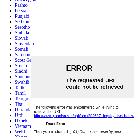
Pashto
Persian
Punjabi
Serbian
Sesotho
Sinhala
Slovak
Slovenian
Somali
Samoan
Scots Gaelic
Shona
Sindhi
Sundanese
Swahili
Tajik
Tamil
Telugu
Thai
Ukrainian
Urdu
Uzbek
Vietnamese
Welsh