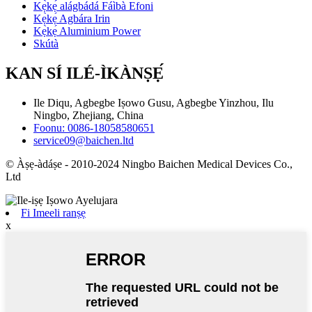
Kẹ̀kẹ́ alágbádá Fáìbà Efoni
Kẹ̀kẹ́ Agbára Irin
Kẹ̀kẹ́ Aluminium Power
Skútà
KAN SÍ ILÉ-ÌKÀNṢẸ́
Ile Diqu, Agbegbe Iṣowo Gusu, Agbegbe Yinzhou, Ilu
Ningbo, Zhejiang, China
Foonu: 0086-18058580651
service09@baichen.ltd
© Àṣẹ-àdáṣe - 2010-2024 Ningbo Baichen Medical Devices Co.,
Ltd
Fi Imeeli ranṣẹ
x