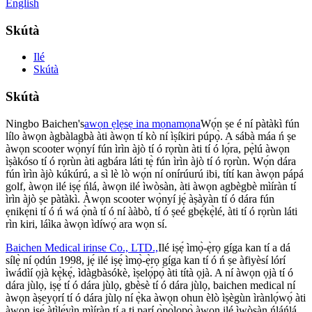
English
Skútà
Ilé
Skútà
Skútà
Ningbo Baichen's
awọn ẹlẹsẹ ina mọnamọna
Wọ́n ṣe é ní pàtàkì fún
lílo àwọn àgbàlagbà àti àwọn tí kò ní ìṣíkiri púpọ̀. A sábà máa ń ṣe
àwọn scooter wọ̀nyí fún ìrìn àjò tí ó rọrùn àti tí ó lọ́ra, pẹ̀lú àwọn
ìṣàkóso tí ó rọrùn àti agbára láti tẹ̀ fún ìrìn àjò tí ó rọrùn. Wọ́n dára
fún ìrìn àjò kúkúrú, a sì lè lò wọ́n ní onírúurú ibi, títí kan àwọn pápá
golf, àwọn ilé iṣẹ́ ńlá, àwọn ilé ìwòsàn, àti àwọn agbègbè mìíràn tí
ìrìn àjò ṣe pàtàkì. Àwọn scooter wọ̀nyí jẹ́ àṣàyàn tí ó dára fún
ẹnikẹ́ni tí ó ń wá ọ̀nà tí ó ní ààbò, tí ó ṣeé gbẹ́kẹ̀lé, àti tí ó rọrùn láti
rìn kiri, láìka àwọn ìdíwọ́ ara wọn sí.
Baichen Medical irinse Co., LTD.,
Ilé iṣẹ́ ìmọ̀-ẹ̀rọ gíga kan tí a dá
sílẹ̀ ní ọdún 1998, jẹ́ ilé iṣẹ́ ìmọ̀-ẹ̀rọ gíga kan tí ó ń ṣe àfiyèsí lórí
ìwádìí ọjà kẹ̀kẹ́, ìdàgbàsókè, ìṣelọ́pọ́ àti títà ọjà. A ní àwọn ọjà tí ó
dára jùlọ, iṣẹ́ tí ó dára jùlọ, gbèsè tí ó dára jùlọ, baichen medical ní
àwọn àṣeyọrí tí ó dára jùlọ ní ẹ̀ka àwọn ohun èlò ìṣègùn ìrànlọ́wọ́ àti
àwọn iṣẹ́ àtìlẹ́yìn mìíràn tí a ti parí ọ̀pọ̀lọpọ̀ àwọn ilé ìwòsàn ńláńlá,