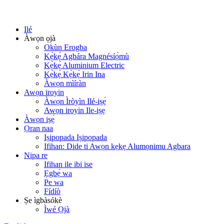
Ilé
Àwọn ọjà
Okùn Erogba
Kẹ̀kẹ́ Agbára Magnésíọ̀mù
Kẹ̀kẹ́ Aluminium Electric
Kẹ̀kẹ́ Kẹ̀kẹ́ Irin Ina
Àwọn mìíràn
Awọn iroyin
Àwọn Ìròyìn Ilé-iṣẹ́
Awọn iroyin Ile-iṣẹ
Àwọn iṣẹ́
Ọran naa
Iṣipopada Iṣipopada
Ifihan: Dide ti Awọn kẹkẹ Alumọnimu Agbara
Nipa re
Ifihan ile ibi ise
Ẹgbẹ́ wa
Pe wa
Fídíò
Ṣe ìgbàsókè
Ìwé Ọjà