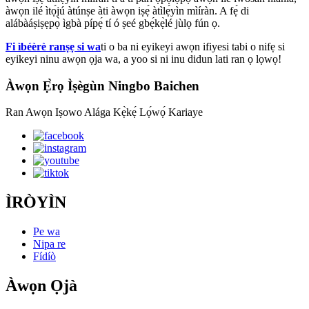
àwọn ilé ìtọ́jú àtúnṣe àti àwọn iṣẹ́ àtìlẹ́yìn mìíràn. A fẹ́ di
alábàáṣiṣẹpọ̀ ìgbà pípẹ́ tí ó ṣeé gbẹ́kẹ̀lé jùlọ fún ọ.
Fi ìbéèrè ranṣẹ si wa
ti o ba ni eyikeyi awọn ifiyesi tabi o nifẹ si
eyikeyi ninu awọn ọja wa, a yoo si ni inu didun lati ran ọ lọwọ!
Àwọn Ẹ̀rọ Ìṣègùn Ningbo Baichen
Ran Awọn Iṣowo Alága Kẹ̀kẹ́ Lọ́wọ́ Kariaye
ÌRÒYÌN
Pe wa
Nipa re
Fídíò
Àwọn Ọjà