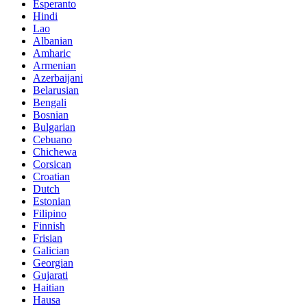
Esperanto
Hindi
Lao
Albanian
Amharic
Armenian
Azerbaijani
Belarusian
Bengali
Bosnian
Bulgarian
Cebuano
Chichewa
Corsican
Croatian
Dutch
Estonian
Filipino
Finnish
Frisian
Galician
Georgian
Gujarati
Haitian
Hausa