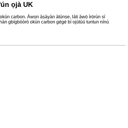
fún ọjà UK
à okùn carbon. Àwọn àṣàyàn àtúnṣe, láti àwọ̀ ìrọ̀rùn sí
ihàn gbígbòòrò okùn carbon gẹ́gẹ́ bí ojútùú tuntun nínú