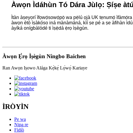
Àwọn Ìdáhùn Tó Dára Jùlọ: Ṣíṣe àtú
Ìtàn àṣeyọrí ìfọwọ́sowọ́pọ̀ wa pẹ̀lú ọjà UK tẹnumọ́ ìfàmọ́ra
àwọn ètò ìṣàkóso iná mànàmáná, kìí ṣe pé a ṣe àfihàn ìdúró
àyíká onígbàlódé ti ìṣẹ̀dá ẹ̀rọ ìṣègùn.
Àwọn Ẹ̀rọ Ìṣègùn Ningbo Baichen
Ran Awọn Iṣowo Alága Kẹ̀kẹ́ Lọ́wọ́ Kariaye
ÌRÒYÌN
Pe wa
Nipa re
Fídíò