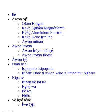
Ilé
Àwọn ọjà
Okùn Erogba
Kẹ̀kẹ́ Agbára Magnésíọ̀mù
Kẹ̀kẹ́ Aluminium Electric
Kẹ̀kẹ́ Kẹ̀kẹ́ Irin Ina
Àwọn mìíràn
Awọn iroyin
Àwọn Ìròyìn Ilé-iṣẹ́
Awọn iroyin Ile-iṣẹ
Àwọn iṣẹ́
Ọran naa
Iṣipopada Iṣipopada
Ifihan: Dide ti Awọn kẹkẹ Alumọnimu Agbara
Nipa re
Ifihan ile ibi ise
Ẹgbẹ́ wa
Pe wa
Fídíò
Ṣe ìgbàsókè
Ìwé Ọjà