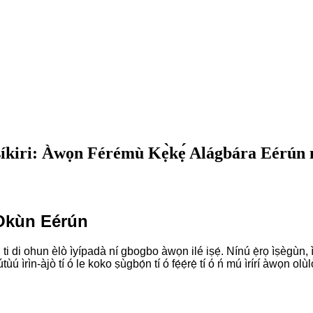
ṣíkiri: Àwọn Férémù Kẹ̀kẹ́ Alágbára Eérún
 Okùn Eérún
́rẹ̀, ti di ohun èlò ìyípadà ní gbogbo àwọn ilé iṣẹ́. Nínú ẹ̀rọ ìṣègùn
 ìrìn-àjò tí ó le koko ṣùgbọ́n tí ó fẹ́ẹ́rẹ̀ tí ó ń mú ìrírí àwọn olùlò 