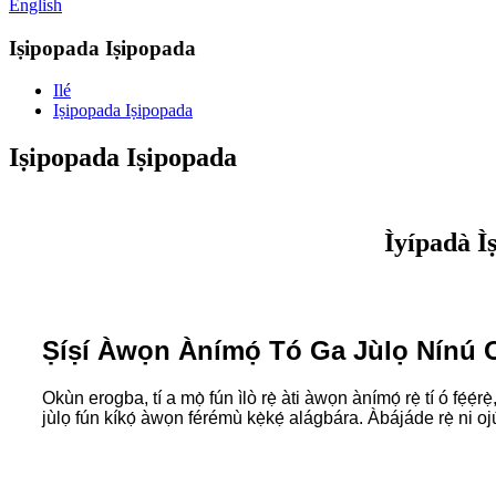
English
Iṣipopada Iṣipopada
Ilé
Iṣipopada Iṣipopada
Iṣipopada Iṣipopada
Ìyípadà Ì
Ṣíṣí Àwọn Ànímọ́ Tó Ga Jùlọ Nínú
Okùn erogba, tí a mọ̀ fún ìlò rẹ̀ àti àwọn ànímọ́ rẹ̀ tí ó fẹ́ẹ
jùlọ fún kíkọ́ àwọn férémù kẹ̀kẹ́ alágbára. Àbájáde rẹ̀ ni ojútùú