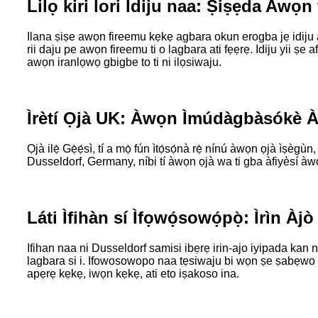
Lilọ kiri lori Idiju naa: Ṣiṣẹda Aw
Ilana ṣiṣe awọn fireemu kẹkẹ agbara okun erogba jẹ idiju at
rii daju pe awọn fireemu ti o lagbara ati fẹẹrẹ. Idiju yii ṣe
awọn iranlọwọ gbigbe to ti ni ilọsiwaju.
Ìrètí Ọjà UK: Àwọn Ìmúdàgbàsókè À
Ọjà ilẹ̀ Gẹ̀ẹ́sì, tí a mọ̀ fún ìtọ́sọ́nà rẹ̀ nínú àwọn ọjà ìṣèg
Dusseldorf, Germany, níbi tí àwọn ọjà wa ti gba àfiyèsí àwọn 
Láti Ìfihàn sí Ìfọwọ́sowọ́pọ̀: Ìrìn Àj
Ifihan naa ni Dusseldorf samisi ibẹrẹ irin-ajo iyipada kan
lagbara si i. Ifowosowopo naa tẹsiwaju bi wọn ṣe ṣabẹwo si 
apẹrẹ kẹkẹ, iwọn kẹkẹ, ati eto iṣakoso ina.