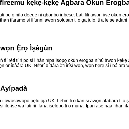
ọn fireemu kẹkẹ-kẹkẹ Agbara Okun Erogb
i pe o nilo deede ni gbogbo igbesẹ. Lati fifi awọn iwe okun erogb
 afihan ifaramo si fifunni awọn solusan ti o ga julọ, ti a le ṣe ada
wọn Ẹ̀rọ Ìṣègùn
ùn, ń fi ìrètí tí ń pọ̀ sí i hàn nípa ìsopọ̀ okùn erogba nínú àwọn kẹ̀
oníbàárà UK. Nítorí dídára àti ìrísí wọn, wọ́n bẹ̀rẹ̀ sí í bá ara w
ò Àyípadà
 ni ifowosowopo pẹlu ọja UK. Lẹhin ti o kan si awọn alabara ti o
ile-iṣẹ wa lati rii ilana iṣelọpọ ti o muna. Ipari aṣẹ naa fihan