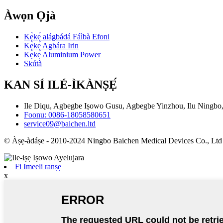
Àwọn Ọjà
Kẹ̀kẹ́ alágbádá Fáìbà Efoni
Kẹ̀kẹ́ Agbára Irin
Kẹ̀kẹ́ Aluminium Power
Skútà
KAN SÍ ILÉ-ÌKÀNṢẸ́
Ile Diqu, Agbegbe Iṣowo Gusu, Agbegbe Yinzhou, Ilu Ningbo,
Foonu: 0086-18058580651
service09@baichen.ltd
© Àṣẹ-àdáṣe - 2010-2024 Ningbo Baichen Medical Devices Co., Ltd
Fi Imeeli ranṣẹ
x