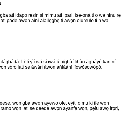
a
a ati idapo resin si mimu ati ipari, iṣẹ-ọnà ti o wa ninu rẹ
ni lati pade awọn aini alailẹgbẹ ti awọn olumulo ti n wa
kẹ́ alágbádá. Ìrètí yìí wá sí iwájú nígbà ìfihàn àgbáyé kan ní
ọn sọ̀rọ̀ láti ṣe àwárí àwọn àǹfààní ìfọwọ́sowọ́pọ̀.
 ṣeeṣe, wọn gba awọn ayẹwo ọfẹ, eyiti o mu ki ifẹ wọn
 ifaramo wọn lati ṣe deede awọn ayanfẹ wọn, pẹlu awọ irọri,