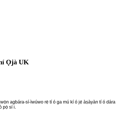
 ní Ọjà UK
, ìwọ̀n agbára-sí-ìwúwo rẹ̀ tí ó ga mú kí ó jẹ́ àṣàyàn tí ó dára
pọ̀ sí i.