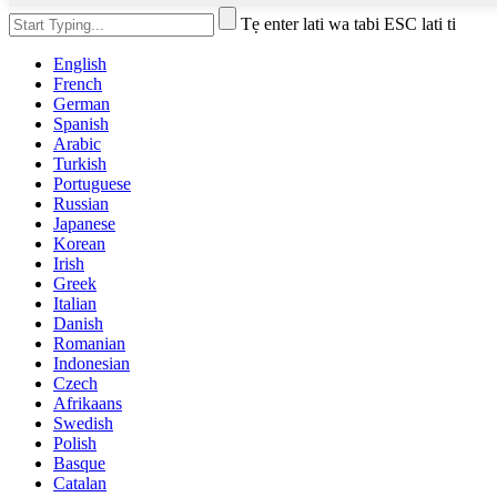
Tẹ enter lati wa tabi ESC lati ti
English
French
German
Spanish
Arabic
Turkish
Portuguese
Russian
Japanese
Korean
Irish
Greek
Italian
Danish
Romanian
Indonesian
Czech
Afrikaans
Swedish
Polish
Basque
Catalan