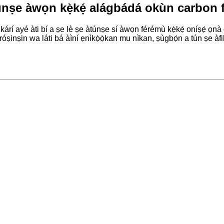
nṣe àwọn kẹ̀kẹ́ alágbádá okùn carbon 
 kárí ayé àti bí a ṣe lè ṣe àtúnṣe sí àwọn férémù kẹ̀kẹ́ oníṣẹ́ ọn
ṣinṣin wa láti bá àìní ẹnìkọ̀ọ̀kan mu nìkan, ṣùgbọ́n a tún ṣe àf