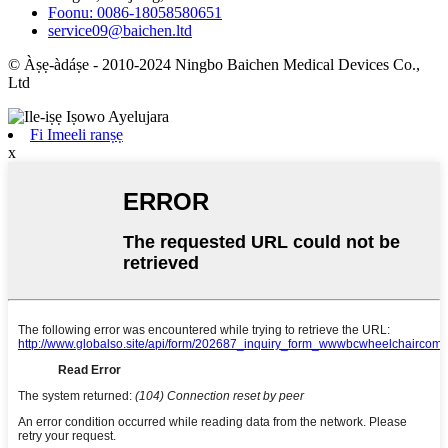
Foonu: 0086-18058580651
service09@baichen.ltd
© Àṣẹ-àdáṣe - 2010-2024 Ningbo Baichen Medical Devices Co.,
Ltd
Fi Imeeli ranṣẹ
x