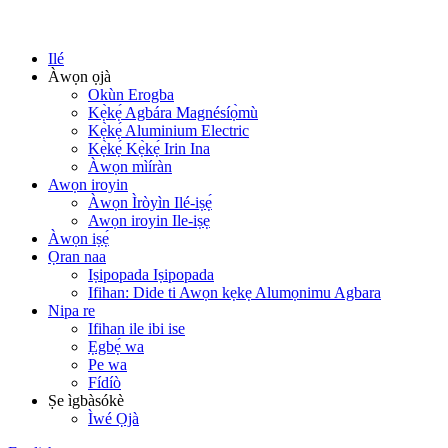
Ilé
Àwọn ọjà
Okùn Erogba
Kẹ̀kẹ́ Agbára Magnésíọ̀mù
Kẹ̀kẹ́ Aluminium Electric
Kẹ̀kẹ́ Kẹ̀kẹ́ Irin Ina
Àwọn mìíràn
Awọn iroyin
Àwọn Ìròyìn Ilé-iṣẹ́
Awọn iroyin Ile-iṣẹ
Àwọn iṣẹ́
Ọran naa
Iṣipopada Iṣipopada
Ifihan: Dide ti Awọn kẹkẹ Alumọnimu Agbara
Nipa re
Ifihan ile ibi ise
Ẹgbẹ́ wa
Pe wa
Fídíò
Ṣe ìgbàsókè
Ìwé Ọjà