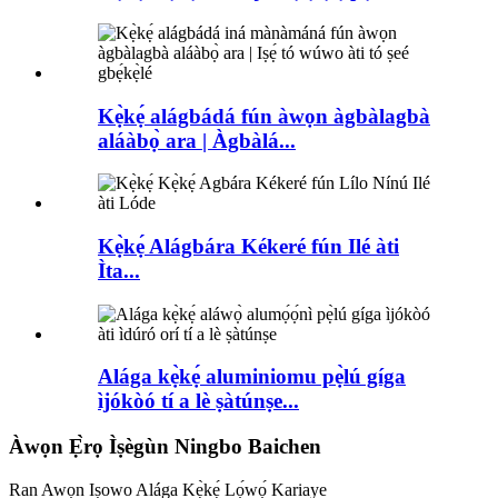
Kẹ̀kẹ́ alágbádá fún àwọn àgbàlagbà
aláàbọ̀ ara | Àgbàlá...
Kẹ̀kẹ́ Alágbára Kékeré fún Ilé àti
Ìta...
Alága kẹ̀kẹ́ aluminiomu pẹ̀lú gíga
ìjókòó tí a lè ṣàtúnṣe...
Àwọn Ẹ̀rọ Ìṣègùn Ningbo Baichen
Ran Awọn Iṣowo Alága Kẹ̀kẹ́ Lọ́wọ́ Kariaye