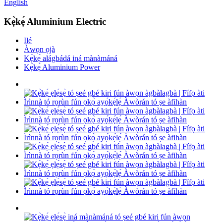
English
Kẹ̀kẹ́ Aluminium Electric
Ilé
Àwọn ọjà
Kẹ̀kẹ́ alágbádá iná mànàmáná
Kẹ̀kẹ́ Aluminium Power