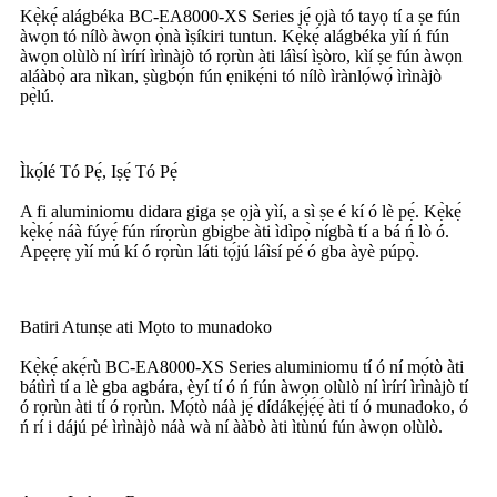
Kẹ̀kẹ́ alágbéka BC-EA8000-XS Series jẹ́ ọjà tó tayọ tí a ṣe fún
àwọn tó nílò àwọn ọ̀nà ìṣíkiri tuntun. Kẹ̀kẹ́ alágbéka yìí ń fún
àwọn olùlò ní ìrírí ìrìnàjò tó rọrùn àti láìsí ìṣòro, kìí ṣe fún àwọn
aláàbọ̀ ara nìkan, ṣùgbọ́n fún ẹnikẹ́ni tó nílò ìrànlọ́wọ́ ìrìnàjò
pẹ̀lú.
Ìkọ́lé Tó Pẹ́, Iṣẹ́ Tó Pẹ́
A fi aluminiomu didara giga ṣe ọjà yìí, a sì ṣe é kí ó lè pẹ́. Kẹ̀kẹ́
kẹ̀kẹ́ náà fúyẹ́ fún rírọrùn gbigbe àti ìdìpọ̀ nígbà tí a bá ń lò ó.
Apẹẹrẹ yìí mú kí ó rọrùn láti tọ́jú láìsí pé ó gba àyè púpọ̀.
Batiri Atunṣe ati Mọto to munadoko
Kẹ̀kẹ́ akẹ́rù BC-EA8000-XS Series aluminiomu tí ó ní mọ́tò àti
bátìrì tí a lè gba agbára, èyí tí ó ń fún àwọn olùlò ní ìrírí ìrìnàjò tí
ó rọrùn àti tí ó rọrùn. Mọ́tò náà jẹ́ dídákẹ́jẹ́ẹ́ àti tí ó munadoko, ó
ń rí i dájú pé ìrìnàjò náà wà ní ààbò àti ìtùnú fún àwọn olùlò.