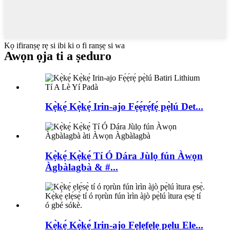
Kọ ifiranṣẹ rẹ si ibi ki o fi ranṣẹ si wa
Awọn ọja ti a ṣeduro
Kẹ̀kẹ́ Kẹ̀kẹ́ Irin-ajo Fẹ́ẹ́rẹ́fẹ́ pẹ̀lú Det...
Kẹ̀kẹ́ Kẹ̀kẹ́ Tí Ó Dára Jùlọ fún Àwọn
Àgbàlagbà & #...
Kẹ̀kẹ́ Kẹ̀kẹ́ Irin-ajo Fẹlẹfẹlẹ pẹlu Ele...