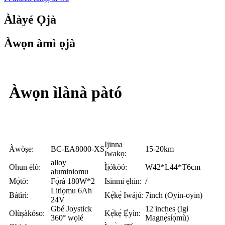
Àlàyé Ọjà
Àwọn àmì ọjà
Àwọn ìlànà pàtó
Ijinna
Àwòṣe:
BC-EA8000-XS
15-20km
Iwakọ:
alloy
Ohun èlò:
Ìjókòó:
W42*L44*T6cm
aluminiomu
Mọ́tò:
Fọ́rà 180W*2
Isinmi ẹhin:
/
Litiọmu 6Ah
Bátìrì:
Kẹ̀kẹ́ Iwájú:
7inch (Oyin-oyin)
24V
Gbé Joystick
12 inches (Igi
Olùṣàkóso:
Kẹ̀kẹ́ Ẹ̀yìn:
360° wọlé
Magnẹ́síọ́mù)