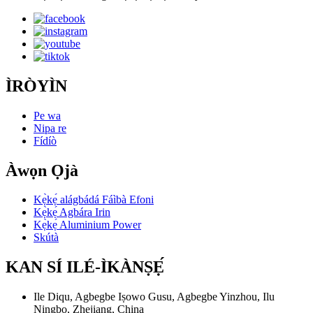
ÌRÒYÌN
Pe wa
Nipa re
Fídíò
Àwọn Ọjà
Kẹ̀kẹ́ alágbádá Fáìbà Efoni
Kẹ̀kẹ́ Agbára Irin
Kẹ̀kẹ́ Aluminium Power
Skútà
KAN SÍ ILÉ-ÌKÀNṢẸ́
Ile Diqu, Agbegbe Iṣowo Gusu, Agbegbe Yinzhou, Ilu
Ningbo, Zhejiang, China