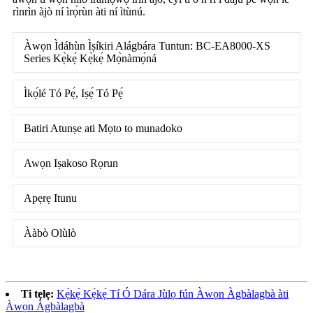
rìnrìn àjò ní ìrọ̀rùn àti ní ìtùnú.
Àwọn Ìdáhùn Ìṣíkiri Alágbára Tuntun: BC-EA8000-XS
Series Kẹ̀kẹ́ Kẹ̀kẹ́ Mọ̀nàmọ́ná
Ìkọ́lé Tó Pẹ́, Iṣẹ́ Tó Pẹ́
Batiri Atunṣe ati Mọto to munadoko
Awọn Iṣakoso Rọrun
Apẹrẹ Itunu
Ààbò Olùlò
Ti tẹlẹ:
Kẹ̀kẹ́ Kẹ̀kẹ́ Tí Ó Dára Jùlọ fún Àwọn Àgbàlagbà àti
Àwọn Àgbàlagbà