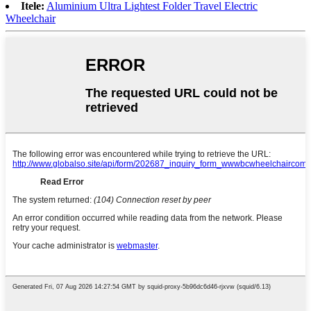
Itele:
Aluminium Ultra Lightest Folder Travel Electric
Wheelchair