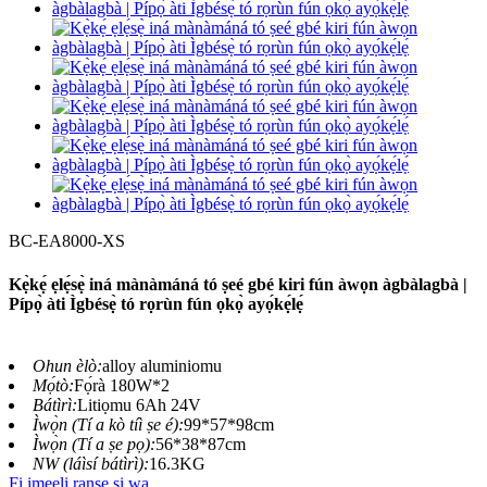
BC-EA8000-XS
Kẹ̀kẹ́ ẹlẹ́sẹ̀ iná mànàmáná tó ṣeé gbé kiri fún àwọn àgbàlagbà |
Pípọ̀ àti Ìgbésẹ̀ tó rọrùn fún ọkọ̀ ayọ́kẹ́lẹ́
Ohun èlò:
alloy aluminiomu
Mọ́tò:
Fọ́rà 180W*2
Bátìrì:
Litiọmu 6Ah 24V
Ìwọ̀n (Tí a kò tíì ṣe é):
99*57*98cm
Ìwọ̀n (Tí a ṣe pọ):
56*38*87cm
NW (láìsí bátìrì):
16.3KG
Fi imeeli ranṣẹ si wa