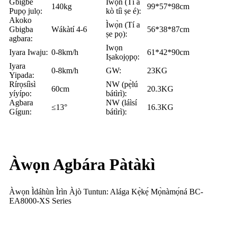
Gbigbe
Ìwọ̀n (Tí a
140kg
99*57*98cm
Pupọ julọ:
kò tíì ṣe é):
Akoko
Ìwọ̀n (Tí a
Gbigba
Wákàtí 4-6
56*38*87cm
ṣe pọ):
agbara:
Iwọn
Iyara Iwaju:
0-8km/h
61*42*90cm
Iṣakojọpọ:
Iyara
0-8km/h
GW:
23KG
Yipada:
Rírọsíìsì
NW (pẹ̀lú
60cm
20.3KG
yíyípo:
bátìrì):
Agbara
NW (láìsí
≤13°
16.3KG
Gígun:
bátìrì):
Àwọn Agbára Pàtàkì
Àwọn Ìdáhùn Ìrìn Àjò Tuntun: Alága Kẹ̀kẹ́ Mọ̀nàmọ́ná BC-
EA8000-XS Series