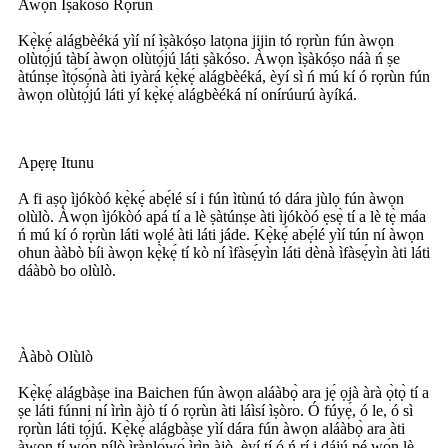
Awọn Iṣakoso Rọrun
Kẹ̀kẹ́ alágbèéká yìí ní ìṣàkóṣo latọna jijin tó rọrùn fún àwọn
olùtọ́jú tàbí àwọn olùtọ́jú láti ṣàkóso. Àwọn ìṣàkóṣo náà ń ṣe
àtúnṣe ìtọ́sọ́nà àti iyàrá kẹ̀kẹ́ alágbèéká, èyí sì ń mú kí ó rọrùn fún
àwọn olùtọ́jú láti yí kẹ̀kẹ́ alágbèéká ní onírúurú àyíká.
Apẹrẹ Itunu
A fi aṣọ ìjókòó kẹ̀kẹ́ abẹ́lé sí i fún ìtùnú tó dára jùlọ fún àwọn
olùlò. Àwọn ìjókòó apá tí a lè ṣàtúnṣe àti ìjókòó ẹsẹ̀ tí a lè tẹ̀ máa
ń mú kí ó rọrùn láti wọlé àti láti jáde. Kẹ̀kẹ́ abẹ́lé yìí tún ní àwọn
ohun ààbò bíi àwọn kẹ̀kẹ́ tí kò ní ìfàsẹ́yìn láti dènà ìfàsẹ́yìn àti láti
dáàbò bo olùlò.
Ààbò Olùlò
Kẹ̀kẹ́ alágbàṣe ina Baichen fún àwọn aláàbọ̀ ara jẹ́ ọjà àrà ọ̀tọ̀ tí a
ṣe láti fúnni ní ìrìn àjò tí ó rọrùn àti láìsí ìṣòro. Ó fúyẹ́, ó le, ó sì
rọrùn láti tọ́jú. Kẹ̀kẹ́ alágbàṣe yìí dára fún àwọn aláàbọ̀ ara àti
àwọn tí wọ́n nílò ìrànlọ́wọ́ ìrìn àjò, èyí tí ó ń rí i dájú pé wọ́n lè