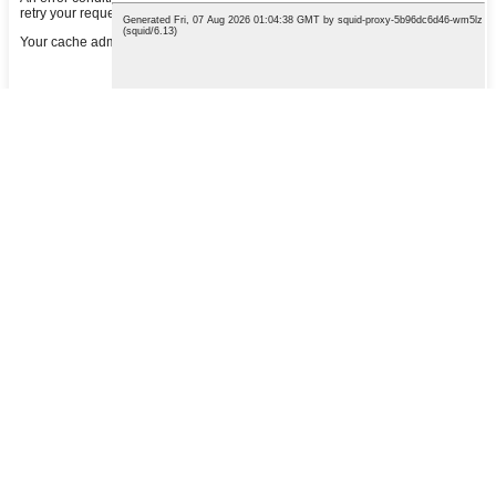
Kọ ifiranṣẹ rẹ si ibi ki o fi ranṣẹ si wa
Awọn ọja ti a ṣeduro
Kẹ̀kẹ́ Kẹ̀kẹ́ Oníná Okùn Epo-Fẹ́ẹ́rẹ́
Ultra-Light
Kẹ̀kẹ́ Alágbára Magnesium Alloy Tó