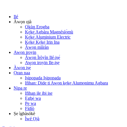
Ilé
Àwọn ọjà
Okùn Erogba
Kẹ̀kẹ́ Agbára Magnésíọ̀mù
Kẹ̀kẹ́ Aluminium Electric
Kẹ̀kẹ́ Kẹ̀kẹ́ Irin Ina
Àwọn mìíràn
Awọn iroyin
Àwọn Ìròyìn Ilé-iṣẹ́
Awọn iroyin Ile-iṣẹ
Àwọn iṣẹ́
Ọran naa
Iṣipopada Iṣipopada
Ifihan: Dide ti Awọn kẹkẹ Alumọnimu Agbara
Nipa re
Ifihan ile ibi ise
Ẹgbẹ́ wa
Pe wa
Fídíò
Ṣe ìgbàsókè
Ìwé Ọjà