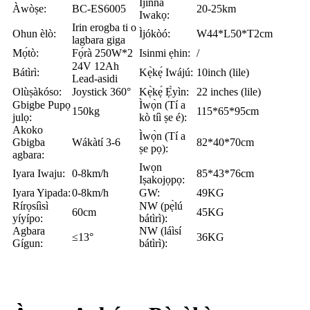
Ijinna
Àwòṣe:
BC-ES6005
20-25km
Iwakọ:
Irin erogba ti o
Ohun èlò:
Ìjókòó:
W44*L50*T2cm
lagbara giga
Mọ́tò:
Fọ́rà 250W*2
Isinmi ẹhin:
/
24V 12Ah
Bátìrì:
Kẹ̀kẹ́ Iwájú:
10inch (lile)
Lead-asidi
Olùṣàkóso:
Joystick 360°
Kẹ̀kẹ́ Ẹ̀yìn:
22 inches (lile)
Gbigbe Pupọ
Ìwọ̀n (Tí a
150kg
115*65*95cm
julọ:
kò tíì ṣe é):
Akoko
Ìwọ̀n (Tí a
Gbigba
Wákàtí 3-6
82*40*70cm
ṣe pọ):
agbara:
Iwọn
Iyara Iwaju:
0-8km/h
85*43*76cm
Iṣakojọpọ:
Iyara Yipada:
0-8km/h
GW:
49KG
Rírọsíìsì
NW (pẹ̀lú
60cm
45KG
yíyípo:
bátìrì):
Agbara
NW (láìsí
≤13°
36KG
Gígun:
bátìrì):